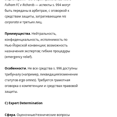
Fulham FC v Richards
 — аспекты s. 994 могут 
быть переданы в арбитраж, с оговоркой к 
средствам защиты, затрагивающим 
res 
corporata
 и третьих лиц.
Преимущества.
 Нейтральность, 
конфиденциальность, исполнимость по 
Нью‑Йоркской конвенции; возможность 
назначения экспертов; гибкие процедуры 
(emergency relief).
Особенности.
 Не все средства s. 996 доступны 
трибуналу (например, ликвидация/изменение 
статутов 
erga omnes
). Требуется грамотная 
оговорка о компетенции и средствах правовой 
защиты.
C) Expert Determination
Сфера.
 Оценочные/технические вопросы 