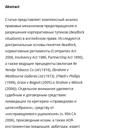
Abstract
Статья представляет комплексный анализ 
правовых механизмов предотвращения и 
разрешения корпоративных тупиков (deadlock 
situations) в английском праве. Исследуются 
доктринальные основы понятия deadlock, 
нормативные регламенты (Companies Act 
2006, Insolvency Act 1986, Partnership Act 1890), 
а также ведущие прецеденты (включая 
Re 
Yenidje Tobacco Co Ltd
 (1916), 
Ebrahimi v 
Westbourne Galleries Ltd
 (1973), 
O’Neill v Phillips
(1999), 
Grace v Biagioli
 (2005) и 
Strahan v Wilcock
(2006)). Отдельное внимание уделяется 
судебным и договорным средствам: 
ликвидации по критерию «справедливо и 
целесообразно», средству от 
«несправедливого ущемления» (s. 994 CA 
2006), производным искам, а также ADR-
инструментам (медиация, арбитраж, expert 