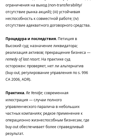
ограничения на выход (non‑transferability/
отсутствие рынка акций); (iii) устойчивая 
неспособность к совместной работе; (iv) 
отсутствие адекватного договорного средства.
Процедура и последствия.
 Петиция в 
Высокий суд; назначение ликвидатора; 
реализация активов; прекращение бизнеса — 
remedy of last resort
. На практике суд 
осторожен: проверяет, нет ли альтернатив 
(buy‑out, регулирование управления по s. 996 
CA 2006, ADR).
Практика.
Re Yenidje
; современная 
илюстрация — случаи полного 
управленческого паралича в небольших 
частных компаниях; редкое применение к 
операционно жизнеспособным бизнесам, где 
buy‑out обеспечивает более справедливый 
результат.