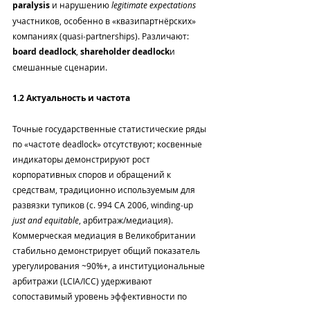
paralysis
 и нарушению 
legitimate expectations
участников, особенно в «квазипартнёрских» 
компаниях (quasi‑partnerships). Различают: 
board deadlock
, 
shareholder deadlock
и 
смешанные сценарии.
1.2 Актуальность и частота
Точные государственные статистические ряды 
по «частоте deadlock» отсутствуют; косвенные 
индикаторы демонстрируют рост 
корпоративных споров и обращений к 
средствам, традиционно используемым для 
развязки тупиков (с. 994 CA 2006, winding‑up 
just and equitable
, арбитраж/медиация). 
Коммерческая медиация в Великобритании 
стабильно демонстрирует общий показатель 
урегулирования ~90%+, а институциональные 
арбитражи (LCIA/ICC) удерживают 
сопоставимый уровень эффективности по 