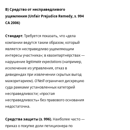
B) Средство от несправедливого 
ущемления (Unfair Prejudice Remedy, s. 994 
CA 2006)
Стандарт.
 Требуется показать, что «дела 
компании ведутся таким образом, который 
является несправедливо ущемляющим 
интересы участника»; в квазипартнёрствах — 
нарушение 
legitimate expectations
 (например, 
исключение из управления, отказ в 
дивидендах при извлечении скрытых выгод 
мажоритарием). 
O’Neill
 ограничил дискрецию 
суда рамками установленных категорий 
несправедливости; «простая 
несправедливость» без правового основания 
недостаточна.
Средства защиты (s. 996).
 Наиболее часто — 
приказ о покупке доли петиционера по 