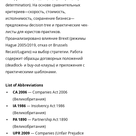
determination). На основе сравнительных 
критериев—скорость, стоимость, 
исполнимость, сохранение бизнеса—
предложены decision tree и практические чек-
листы для юристов-практиков. 
Проанализировано влияние Brexit (режимы 
Hague 2005/2019, отказ от Brussels 
Recast/Lugano) на выбор стратегии. Работа 
содержит образцы договорных положений 
(deadlock- и buy‑out‑клаузы) и приложения с 
практическими шаблонами.
List of Abbreviations
CA 2006
 — Companies Act 2006 
(Великобритания)
IA 1986
 — Insolvency Act 1986 
(Великобритания)
PA 1890
 — Partnership Act 1890 
(Великобритания)
UPR 2009
 — Companies (Unfair Prejudice 