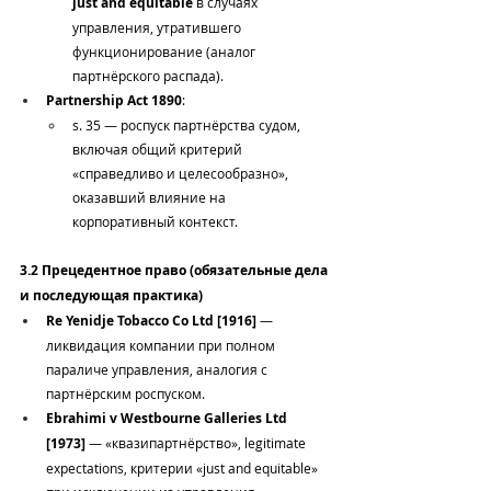
just and equitable
 в случаях 
управления, утратившего 
функционирование (аналог 
партнёрского распада).
Partnership Act 1890
:
s. 35 — роспуск партнёрства судом, 
включая общий критерий 
«справедливо и целесообразно», 
оказавший влияние на 
корпоративный контекст.
3.2 Прецедентное право (обязательные дела 
и последующая практика)
Re Yenidje Tobacco Co Ltd [1916]
 — 
ликвидация компании при полном 
параличе управления, аналогия с 
партнёрским роспуском.
Ebrahimi v Westbourne Galleries Ltd 
[1973]
 — «квазипартнёрство», legitimate 
expectations, критерии «just and equitable» 