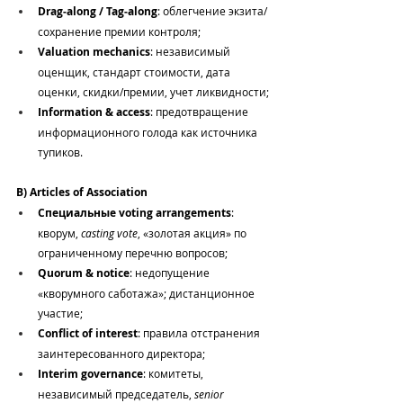
Drag‑along / Tag‑along
: облегчение экзита/
сохранение премии контроля;
Valuation mechanics
: независимый 
оценщик, стандарт стоимости, дата 
оценки, скидки/премии, учет ликвидности;
Information & access
: предотвращение 
информационного голода как источника 
тупиков.
B) Articles of Association
Специальные voting arrangements
: 
кворум, 
casting vote
, «золотая акция» по 
ограниченному перечню вопросов;
Quorum & notice
: недопущение 
«кворумного саботажа»; дистанционное 
участие;
Conflict of interest
: правила отстранения 
заинтересованного директора;
Interim governance
: комитеты, 
независимый председатель, 
senior 