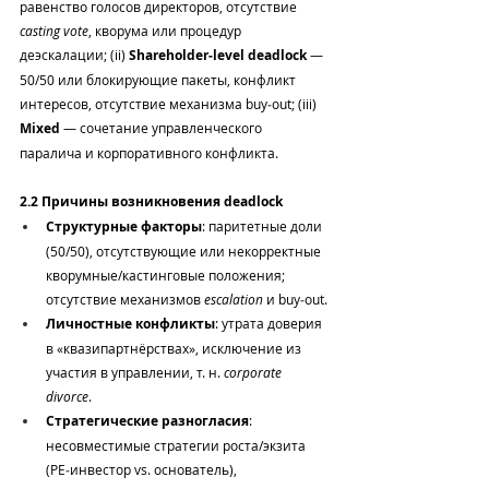
равенство голосов директоров, отсутствие 
casting vote
, кворума или процедур 
деэскалации; (ii) 
Shareholder‑level deadlock
 — 
50/50 или блокирующие пакеты, конфликт 
интересов, отсутствие механизма buy‑out; (iii) 
Mixed
 — сочетание управленческого 
паралича и корпоративного конфликта.
2.2 Причины возникновения deadlock
Структурные факторы
: паритетные доли 
(50/50), отсутствующие или некорректные 
кворумные/кастинговые положения; 
отсутствие механизмов 
escalation
 и buy‑out.
Личностные конфликты
: утрата доверия 
в «квазипартнёрствах», исключение из 
участия в управлении, т. н. 
corporate 
divorce
.
Стратегические разногласия
: 
несовместимые стратегии роста/экзита 
(PE‑инвестор vs. основатель), 