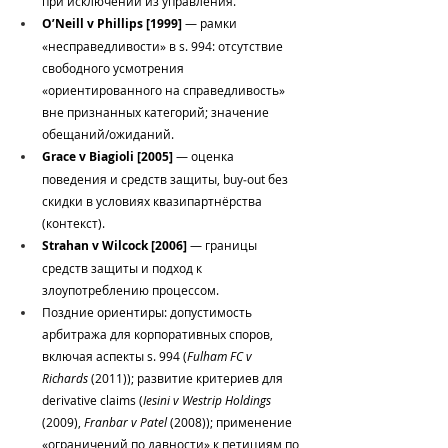
при исключении из управления.
O’Neill v Phillips [1999]
 — рамки 
«несправедливости» в s. 994: отсутствие 
свободного усмотрения 
«ориентированного на справедливость» 
вне признанных категорий; значение 
обещаний/ожиданий.
Grace v Biagioli [2005]
 — оценка 
поведения и средств защиты, buy‑out без 
скидки в условиях квазипартнёрства 
(контекст).
Strahan v Wilcock [2006]
 — границы 
средств защиты и подход к 
злоупотреблению процессом.
Поздние ориентиры: допустимость 
арбитража для корпоративных споров, 
включая аспекты s. 994 (
Fulham FC v 
Richards
 (2011)); развитие критериев для 
derivative claims (
Iesini v Westrip Holdings
(2009), 
Franbar v Patel
 (2008)); применение 
«ограничений по давности» к петициям по 