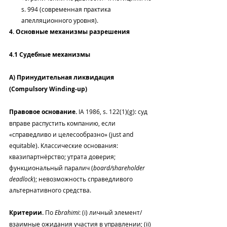
s. 994 (современная практика 
апелляционного уровня).
4. Основные механизмы разрешения
4.1 Судебные механизмы
A) Принудительная ликвидация 
(Compulsory Winding‑up)
Правовое основание.
 IA 1986, s. 122(1)(g): суд 
вправе распустить компанию, если 
«справедливо и целесообразно» (just and 
equitable). Классические основания: 
квазипартнёрство; утрата доверия; 
функциональный паралич (
board/shareholder 
deadlock
); невозможность справедливого 
альтернативного средства.
Критерии.
 По 
Ebrahimi
: (i) личный элемент/
взаимные ожидания участия в управлении; (ii) 