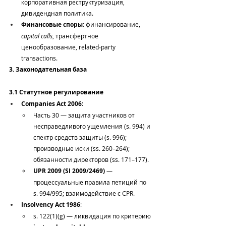
корпоративная реструктуризация, 
дивидендная политика.
Финансовые споры
: финансирование, 
capital calls
, трансфертное 
ценообразование, related‑party 
transactions.
3. Законодательная база
3.1 Статутное регулирование
Companies Act 2006
:
Часть 30 — защита участников от 
несправедливого ущемления (s. 994) и 
спектр средств защиты (s. 996); 
производные иски (ss. 260–264); 
обязанности директоров (ss. 171–177).
UPR 2009 (SI 2009/2469)
 — 
процессуальные правила петиций по 
s. 994/995; взаимодействие с CPR.
Insolvency Act 1986
:
s. 122(1)(g) — ликвидация по критерию 