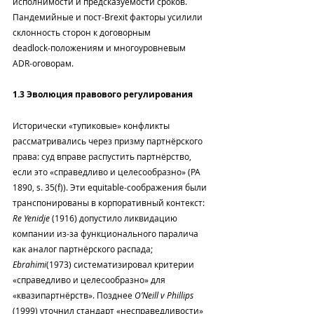
исполнимости и предсказуемости сроков. 
Пандемийные и пост‑Brexit факторы усилили 
склонность сторон к договорным 
deadlock‑положениям и многоуровневым 
ADR‑оговорам.
1.3 Эволюция правового регулирования
Исторически «тупиковые» конфликты 
рассматривались через призму партнёрского 
права: суд вправе распустить партнёрство, 
если это «справедливо и целесообразно» (PA 
1890, s. 35(f)). Эти equitable‑соображения были 
транспонированы в корпоративный контекст: 
Re Yenidje
 (1916) допустило ликвидацию 
компании из‑за функционального паралича 
как аналог партнёрского распада; 
Ebrahimi
(1973) систематизировал критерии 
«справедливо и целесообразно» для 
«квазипартнёрств». Позднее 
O’Neill v Phillips
(1999) уточнил стандарт «несправедливости» 