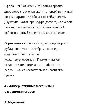
Сфера.
 Иски от имени компании против 
директоров (включая экс‑ и теневых) или иных 
лиц за нарушение обязанностей/доверия. 
Двухступенчатая процедура допуска; ключевой 
тест — продолжил бы иск гипотетический 
добросовестный директор 
s. 172
 (пер 
Iesini
).
Ограничения.
 Высокий порог допуска; риск 
дублирования с s. 994; бремя расходов 
(судебное усмотрение по 
Wallersteiner
‑орденам). Применимы как 
средство давления/защиты в deadlock, но 
редко — как самостоятельная «развязка» 
тупика.
4.2 Альтернативные механизмы 
разрешения споров
A) Медиация