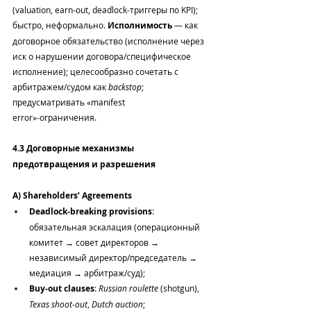
(valuation, earn‑out, deadlock‑триггеры по KPI); 
быстро, неформально. 
Исполнимость
 — как 
договорное обязательство (исполнение через 
иск о нарушении договора/специфическое 
исполнение); целесообразно сочетать с 
арбитражем/судом как 
backstop
; 
предусматривать «manifest 
error»‑ограничения.
4.3 Договорные механизмы 
предотвращения и разрешения
A) Shareholders’ Agreements
Deadlock‑breaking provisions
: 
обязательная эскалация (операционный 
комитет → совет директоров → 
независимый директор/председатель → 
медиация → арбитраж/суд);
Buy‑out clauses
: 
Russian roulette
 (shotgun), 
Texas shoot‑out
, 
Dutch auction
;