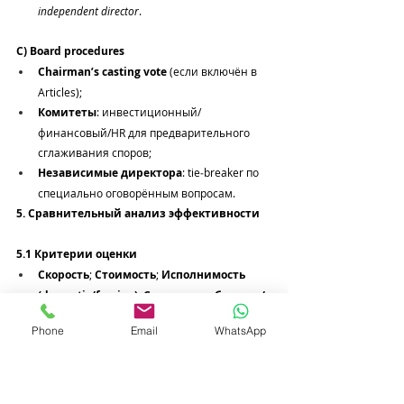
independent director
.
C) Board procedures
Chairman’s casting vote
 (если включён в 
Articles);
Комитеты
: инвестиционный/
финансовый/HR для предварительного 
сглаживания споров;
Независимые директора
: tie‑breaker по 
специально оговорённым вопросам.
5. Сравнительный анализ эффективности
5.1 Критерии оценки
Скорость
; 
Стоимость
; 
Исполнимость 
(domestic/foreign)
; 
Сохранение бизнеса/
отношений
; 
Конфиденциальность
; 
Phone
Email
WhatsApp
Предсказуемость результата
.
5.2 Сравнительная таблица (суммарная 
оценка)