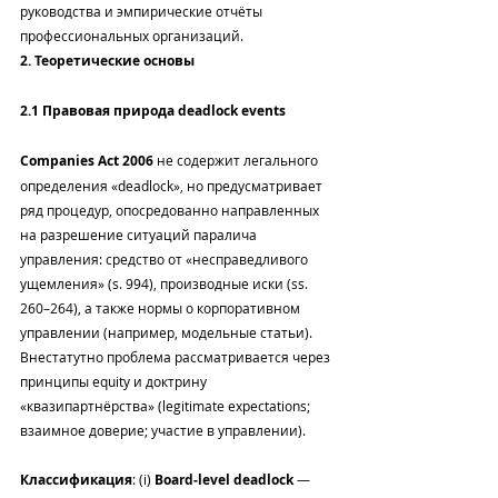
руководства и эмпирические отчёты 
профессиональных организаций.
2. Теоретические основы
2.1 Правовая природа deadlock events
Companies Act 2006
 не содержит легального 
определения «deadlock», но предусматривает 
ряд процедур, опосредованно направленных 
на разрешение ситуаций паралича 
управления: средство от «несправедливого 
ущемления» (s. 994), производные иски (ss. 
260–264), а также нормы о корпоративном 
управлении (например, модельные статьи). 
Внестатутно проблема рассматривается через 
принципы equity и доктрину 
«квазипартнёрства» (legitimate expectations; 
взаимное доверие; участие в управлении).
Классификация
: (i) 
Board‑level deadlock
 — 