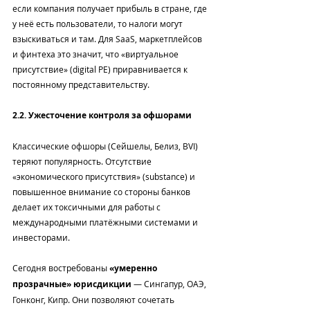
если компания получает прибыль в стране, где 
у неё есть пользователи, то налоги могут 
взыскиваться и там. Для SaaS, маркетплейсов 
и финтеха это значит, что «виртуальное 
присутствие» (digital PE) приравнивается к 
постоянному представительству.
2.2. Ужесточение контроля за офшорами
Классические офшоры (Сейшелы, Белиз, BVI) 
теряют популярность. Отсутствие 
«экономического присутствия» (substance) и 
повышенное внимание со стороны банков 
делает их токсичными для работы с 
международными платёжными системами и 
инвесторами.
Сегодня востребованы 
«умеренно 
прозрачные» юрисдикции
 — Сингапур, ОАЭ, 
Гонконг, Кипр. Они позволяют сочетать 