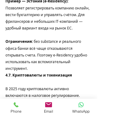
Пример — Эстония (e-Residency):
Позволяет регистрировать компанию онлайн, 
вести бухгалтерию и управлять счётом. Для 
фрилансеров и небольших IT-компаний — 
удобный вариант входа на рынок ЕС.
Ограничения:
 без substance и реального 
офиса банки всё чаще отказываются 
открывать счета. Поэтому e-Residency удобно 
использовать как вспомогательный 
инструмент.
4.7. Криптовалюты и токенизация
В 2025 году криптовалюты активно 
включаются в налоговое регулирование.
ОАЭ:
 один из лидеров в регулировании 
крипты (ADGM, VARA).
Phone
Email
WhatsApp
Сингапур и Гонконг:
 лицензирование 
криптобизнеса с чёткой налоговой базой.
ЕС:
 действует MiCA (Markets in Crypto-