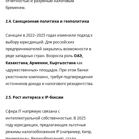
отчётностью и разумным налоговым 
бременем.
2.4. Санкционная политика и геополитика
Санкции в 2022–2025 годах изменили подход к 
выбору юрисдикций. Для российских 
предпринимателей закрылись возможности в 
ряде западных стран. Возросла роль 
ОАЭ, 
Казахстана, Армении, Кыргызстана
 как 
«дружественных» площадок. При этом банки 
ужесточили комплаенс, требуя подтверждения 
источников дохода и налогового резидентства.
2.5. Рост интереса к IP-боксам
Сфера IT напрямую связана с 
интеллектуальной собственностью. В 2025 
году юрисдикции, предлагающие льготные 
режимы налогообложения IP (например, Кипр, 
Нидерланды, Великобритания), стали 