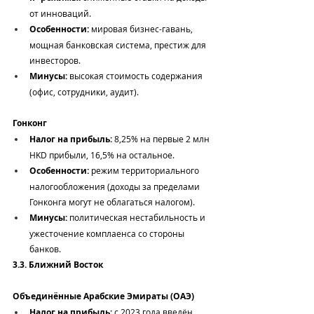
от инноваций.
Особенности:
 мировая бизнес-гавань, 
мощная банковская система, престиж для 
инвесторов.
Минусы:
 высокая стоимость содержания 
(офис, сотрудники, аудит).
Гонконг
Налог на прибыль:
 8,25% на первые 2 млн 
HKD прибыли, 16,5% на остальное.
Особенности:
 режим территориального 
налогообложения (доходы за пределами 
Гонконга могут не облагаться налогом).
Минусы:
 политическая нестабильность и 
ужесточение комплаенса со стороны 
банков.
3.3. Ближний Восток
Объединённые Арабские Эмираты (ОАЭ)
Налог на прибыль:
 с 2023 года введён 