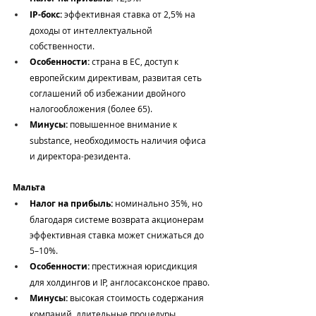
IP-бокс:
 эффективная ставка от 2,5% на 
доходы от интеллектуальной 
собственности.
Особенности:
 страна в ЕС, доступ к 
европейским директивам, развитая сеть 
соглашений об избежании двойного 
налогообложения (более 65).
Минусы:
 повышенное внимание к 
substance, необходимость наличия офиса 
и директора-резидента.
Мальта
Налог на прибыль:
 номинально 35%, но 
благодаря системе возврата акционерам 
эффективная ставка может снижаться до 
5–10%.
Особенности:
 престижная юрисдикция 
для холдингов и IP, англосаксонское право.
Минусы:
 высокая стоимость содержания 
компаний, длительные процедуры 