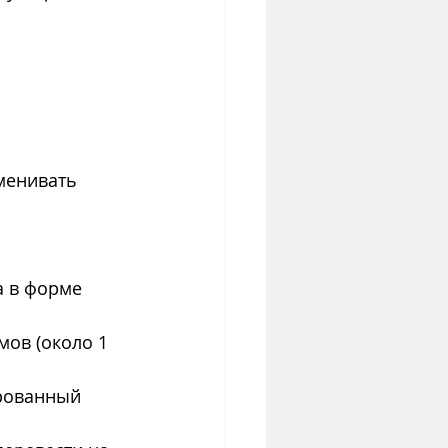
 
менивать 
 в форме 
мов (около 1 
рованный 