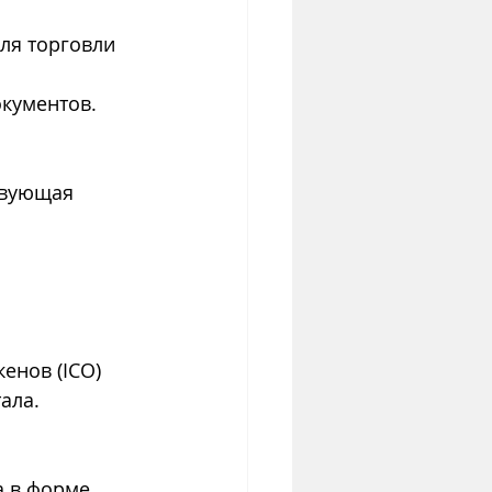
ля торговли 
окументов.
твующая 
нов (ICO) 
ала.
 в форме 