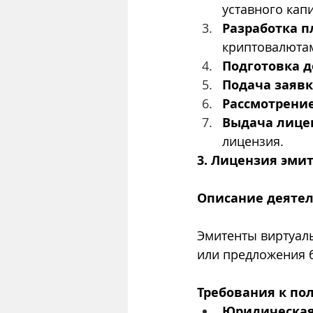
уставного капи
Разработка 
криптовалюта
Подготовка 
Подача заяв
Рассмотрени
Выдача лице
лицензия.
3. Лицензия эмит
Описание деяте
Эмитенты виртуаль
или предложения б
Требования к по
Юридическа