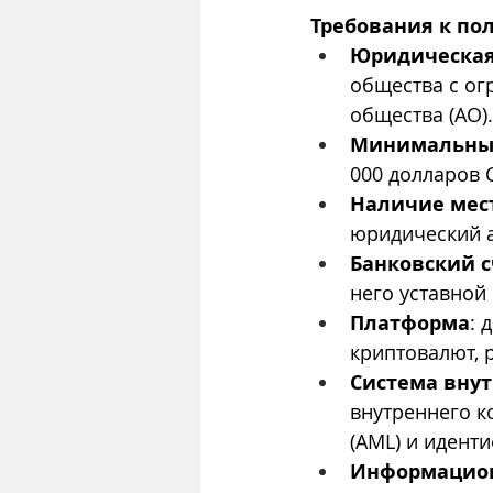
Требования к по
Юридическа
общества с ог
общества (АО).
Минимальный
000 долларов 
Наличие мес
юридический а
Банковский с
него уставной 
Платформа
: 
криптовалют, 
Система внут
внутреннего к
(AML) и иденти
Информацион