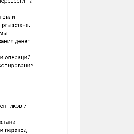
перевести на 
говли 
ыргызстане.
емы 
ания денег 
и операций, 
копирование 
енников и 
стане.
 и перевод 