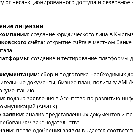
у от несанкционированного доступа и резервное 
чения лицензии
 компании
: создание юридического лица в Кыргыз
ковского счёта
: открытие счёта в местном банке
тала.
платформы
: создание и тестирование платформы 
документации
: сбор и подготовка необходимых до
ительные документы, бизнес-план, политику AML/K
окументацию.
ки
: подача заявления в Агентство по развитию ин
коммуникаций (АРИТК).
е заявки
: анализ представленных документов и пр
требованиям законодательства.
нзии
: после одобрения заявки выдается соответс