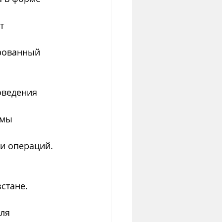
т 
рованный 
оведения 
емы 
и операций.
стане.
ля 