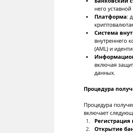
Банковский с
него уставной 
Платформа
: 
криптовалютам
Система внут
внутреннего к
(AML) и иденти
Информацион
включая защит
данных.
Процедура полу
Процедура получе
включает следующ
Регистрация
Открытие бан