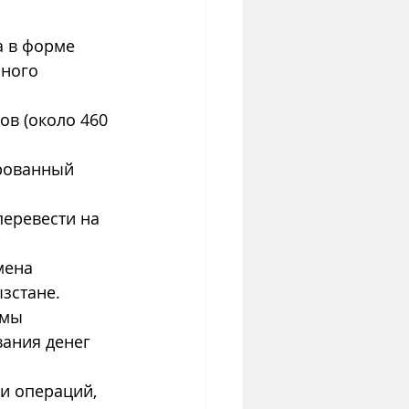
 в форме 
ного 
ов (около 460 
рованный 
перевести на 
мена 
зстане.
емы 
ания денег 
и операций, 