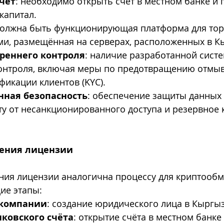
чёт
: необходимо открыть счёт в местном банке и 
капитал.
должна быть функционирующая платформа для тор
и, размещённая на серверах, расположенных в К
реннего контроля
: наличие разработанной сист
онтроля, включая меры по предотвращению отмыв
фикации клиентов (KYC).
ная безопасность
: обеспечение защиты данных 
у от несанкционированного доступа и резервное 
чения лицензии
ния лицензии аналогична процессу для криптообм
ие этапы:
 компании
: создание юридического лица в Кыргыз
ковского счёта
: открытие счёта в местном банке