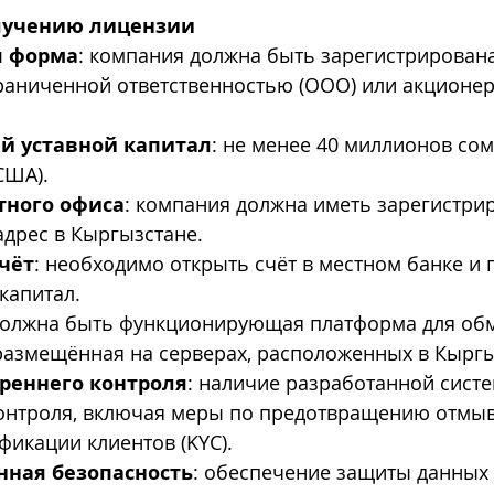
лучению лицензии
я форма
: компания должна быть зарегистрирована
раниченной ответственностью (ООО) или акционер
 уставной капитал
: не менее 40 миллионов сом
США).
тного офиса
: компания должна иметь зарегистри
дрес в Кыргызстане.
чёт
: необходимо открыть счёт в местном банке и 
капитал.
должна быть функционирующая платформа для об
размещённая на серверах, расположенных в Кыргы
реннего контроля
: наличие разработанной сист
онтроля, включая меры по предотвращению отмыв
фикации клиентов (KYC).
ная безопасность
: обеспечение защиты данных 