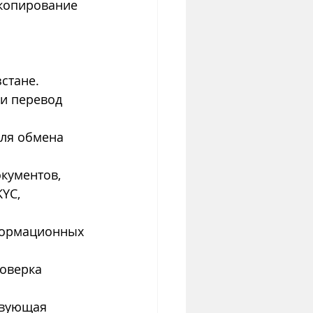
копирование 
стане.
 и перевод 
для обмена 
кументов, 
YC, 
формационных 
оверка 
твующая 