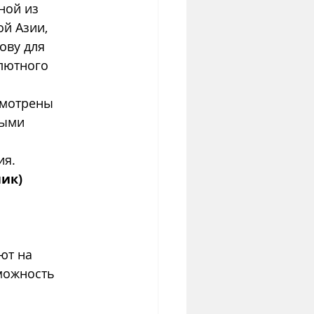
ной из 
й Азии, 
ову для 
лютного 
смотрены 
ными 
ия.
ик)
ют на 
можность 