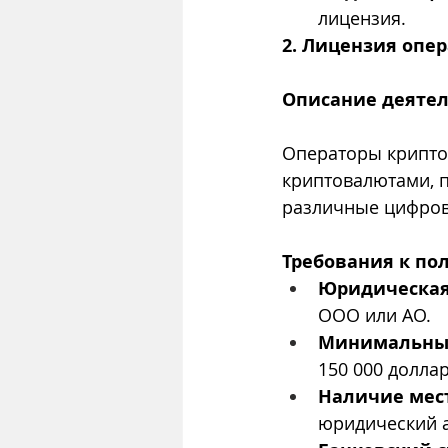
лицензия.
2. Лицензия опе
Описание деяте
Операторы крипто
криптовалютами, п
различные цифров
Требования к по
Юридическа
ООО или АО.
Минимальный
150 000 долла
Наличие мес
юридический а