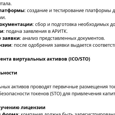
тала.
платформы
: создание и тестирование платформы д
ми.
документации
: сбор и подготовка необходимых д
ки
: подача заявления в АРИТК.
е заявки
: анализ представленных документов.
нзии
: после одобрения заявки выдается соответс
ента виртуальных активов (ICO/STO)
льности
ных активов проводят первичные размещения токе
езопасности токенов (STO) для привлечения капит
лучению лицензии
я форма
: компания должна быть зарегистрирована